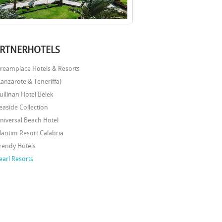
RTNERHOTELS
reamplace Hotels & Resorts
Lanzarote & Teneriffa)
ullinan Hotel Belek
easide Collection
niversal Beach Hotel
aritim Resort Calabria
rendy Hotels
earl Resorts