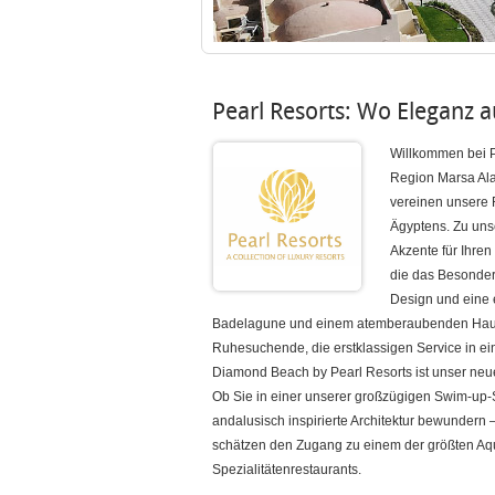
Pearl Resorts: Wo Eleganz au
Willkommen bei Pe
Region Marsa Ala
vereinen unsere R
Ägyptens. Zu unse
Akzente für Ihren
die das Besondere
Design und eine 
Badelagune und einem atemberaubenden Hausrif
Ruhesuchende, die erstklassigen Service in
Diamond Beach by Pearl Resorts ist unser neue
Ob Sie in einer unserer großzügigen Swim-up-S
andalusisch inspirierte Architektur bewundern
schätzen den Zugang zu einem der größten Aqua
Spezialitätenrestaurants.