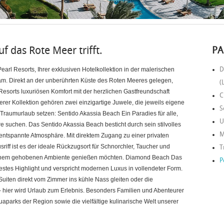
f das Rote Meer trifft.
PA
D
arl Resorts, Ihrer exklusiven Hotelkollektion in der malerischen
m. Direkt an der unberührten Küste des Roten Meeres gelegen,
(
esorts luxuriösen Komfort mit der herzlichen Gastfreundschaft
C
rer Kollektion gehören zwei einzigartige Juwele, die jeweils eigene
S
 Traumurlaub setzen: Sentido Akassia Beach Ein Paradies für alle,
U
 suchen. Das Sentido Akassia Beach besticht durch sein stilvolles
M
entspannte Atmosphäre. Mit direktem Zugang zu einer privaten
f ist es der ideale Rückzugsort für Schnorchler, Taucher und
T
 einem gehobenen Ambiente genießen möchten. Diamond Beach Das
P
stes Highlight und verspricht modernen Luxus in vollendeter Form.
uiten direkt vom Zimmer ins kühle Nass gleiten oder die
 – hier wird Urlaub zum Erlebnis. Besonders Familien und Abenteurer
parks der Region sowie die vielfältige kulinarische Welt unserer